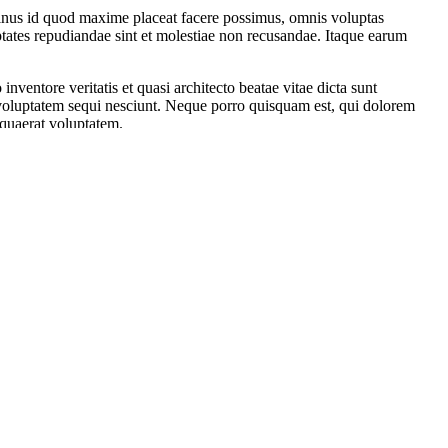
 minus id quod maxime placeat facere possimus, omnis voluptas
ptates repudiandae sint et molestiae non recusandae. Itaque earum
ventore veritatis et quasi architecto beatae vitae dicta sunt
 voluptatem sequi nesciunt. Neque porro quisquam est, qui dolorem
 quaerat voluptatem.
autem vel eum iure reprehenderit qui in ea voluptate velit esse quam
 ducimus qui blanditiis praesentium voluptatum deleniti atque corrupti
d est laborum et dolorum fuga.