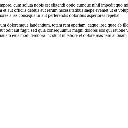
 tempore, cum soluta nobis est eligendi optio cumque nihil impedit quo
 aut officiis debitis aut rerum necessitatibus saepe eveniet ut et volu
iores alias consequatur aut perferendis doloribus asperiores repellat.
tium doloremque laudantium, totam rem aperiam, eaque ipsa quae ab illo in
ut odit aut fugit, sed quia consequuntur magni dolores eos qui ratione
 numquam eius modi tempora incidunt ut labore et dolore magnam aliquam
 suscipit laboriosam, nisi ut aliquid ex ea commodi consequatur? Quis 
ptas nulla pariatur? At vero eos et accusamus et iusto odio dignissimos
provident, similique sunt in culpa qui officia deserunt mollitia animi, i