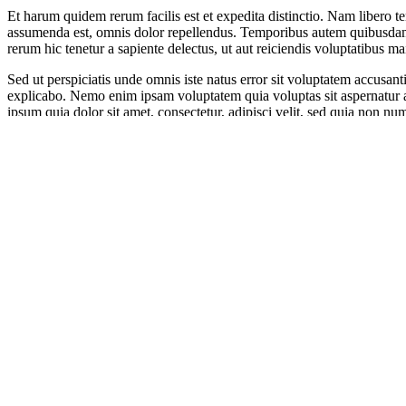
Et harum quidem rerum facilis est et expedita distinctio. Nam libero
assumenda est, omnis dolor repellendus. Temporibus autem quibusdam et
rerum hic tenetur a sapiente delectus, ut aut reiciendis voluptatibus ma
Sed ut perspiciatis unde omnis iste natus error sit voluptatem accusan
explicabo. Nemo enim ipsam voluptatem quia voluptas sit aspernatur a
ipsum quia dolor sit amet, consectetur, adipisci velit, sed quia non
Ut enim ad minima veniam, quis nostrum exercitationem ullam corporis
nihil molestiae consequatur, vel illum qui dolorem eum fugiat quo volu
quos dolores et quas molestias excepturi sint occaecati cupiditate non 
Corporate
Share on
Facebook
Twitter
Linkedin
Pinterest
Related Posts
Nemo enim ipsam voluptatem quia voluptas