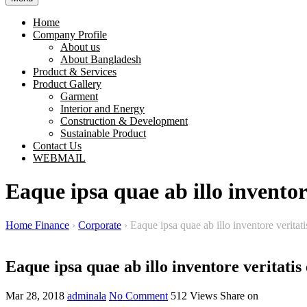
Home
Company Profile
About us
About Bangladesh
Product & Services
Product Gallery
Garment
Interior and Energy
Construction & Development
Sustainable Product
Contact Us
WEBMAIL
Eaque ipsa quae ab illo inventore
Home Finance
›
Corporate
›
Eaque ipsa quae ab illo inventore veritati
Eaque ipsa quae ab illo inventore veritatis 
Mar 28, 2018
adminala
No Comment
512
Views
Share on